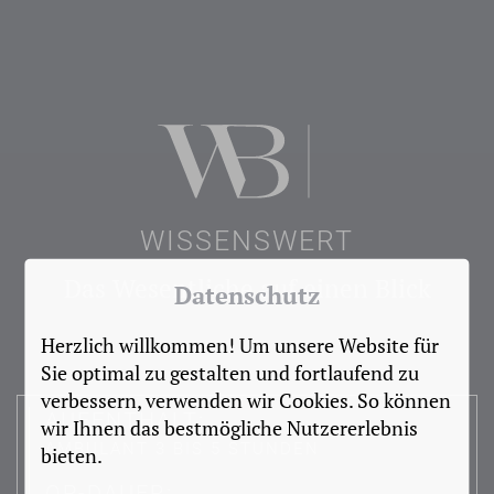
WISSENSWERT
Das Wesentliche auf einen Blick
Datenschutz
Herzlich willkommen! Um unsere Website für
Sie optimal zu gestalten und fortlaufend zu
verbessern, verwenden wir Cookies. So können
AUFENTHALT:
wir Ihnen das bestmögliche Nutzererlebnis
AMBULANT 3 BIS 5 STUNDEN
bieten.
OP-DAUER: