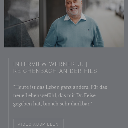
INTERVIEW WERNER U. |
REICHENBACH AN DER FILS
"Heute ist das Leben ganz anders. Für das
neue Lebensgefühl, das mir Dr. Feise
gegeben hat, bin ich sehr dankbar."
VIDEO ABSPIELEN