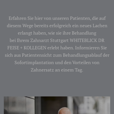
Erfahren Sie hier von unseren Patienten, die auf
diesem Wege bereits erfolgreich ein neues Lachen
erlangt haben, wie sie ihre Behandlung
bei Ihrem Zahnarzt Stuttgart WHITEBLICK DR
FEISE + KOLLEGEN erlebt haben. Informieren Sie
sich aus Patientensicht zum Behandlungsablauf der
Sofortimplantation und den Vorteilen von
Zahnersatz an einem Tag.