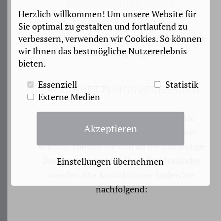
PRAXIS@WHITEBLICK.DE
Herzlich willkommen! Um unsere Website für
Wir bemühen uns, Ihre Hinweise
Sie optimal zu gestalten und fortlaufend zu
schnellstmöglich zu prüfen und Ihnen eine
verbessern, verwenden wir Cookies. So können
wir Ihnen das bestmögliche Nutzererlebnis
Rückmeldung zu geben.
bieten.
Essenziell
Statistik
DURCHSETZUNGSVERFAHREN
Externe Medien
Wenn Sie der Meinung sind, dass Ihre
Akzeptieren
Hinweise nicht angemessen bearbeitet
wurden, können Sie sich an die zuständige
Durchsetzungsstelle Ihres Bundeslandes
Einstellungen übernehmen
wenden. Die Kontaktdaten finden Sie
nachfolgend: